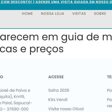
S COM DESCONTO! | AGENDE UMA VISITA GUIADA EM NOSSO O
HOME
NOSSA LOJA
VISITAS
SOBRE
parecem em guia de m
cas e preços
TO
ACESSE
T
José de Paiva e
Safra 2026
Po
uquita), Km19,
Kits Verolí
Po
o Paiol, Sapucaí-
re
Visite nosso Olival
.G - 37690-000