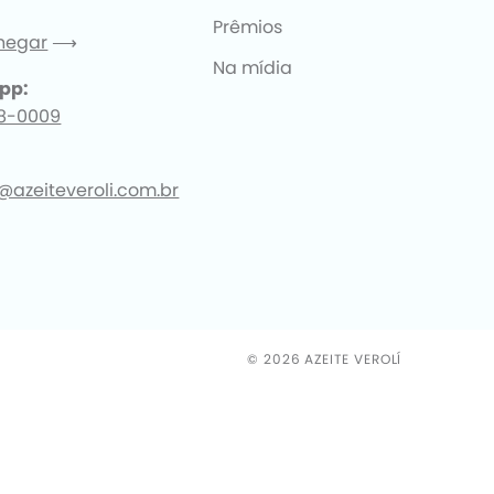
Prêmios
hegar
⟶
Na mídia
pp:
18-0009
@azeiteveroli.com.br
© 2026 AZEITE VEROLÍ