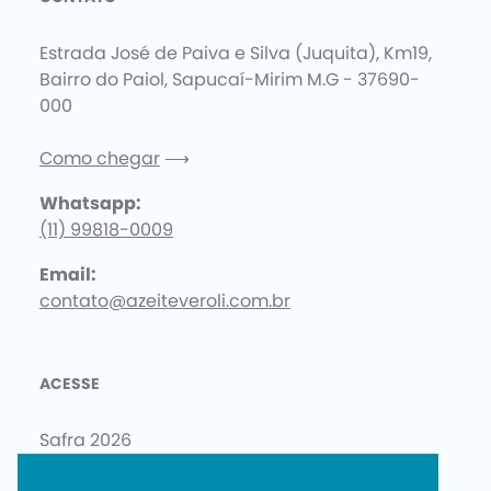
Estrada José de Paiva e Silva (Juquita), Km19,
Bairro do Paiol, Sapucaí-Mirim M.G - 37690-
000
Como chegar
⟶
Whatsapp:
(11) 99818-0009
Email:
contato@azeiteveroli.com.br
ACESSE
Safra 2026
Kits Verolí