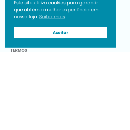
Este site utiliza cookies para garantir
Visite nosso Olival
que obtém a melhor experiência em
nossa loja.
Saiba mais
Prêmios
Na mídia
Aceitar
TERMOS
Política de Privacidade
Política de devolução e reembolso
ASSINE NOSSA NEWSLETTER
Primeiro Nome