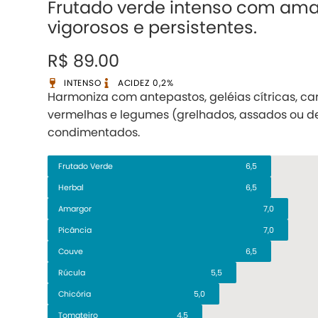
Frutado verde intenso com ama
vigorosos e persistentes.
R$ 89.00
INTENSO
ACIDEZ 0,2%
Harmoniza com antepastos, geléias cítricas, ca
vermelhas e legumes (grelhados, assados ou d
condimentados.
Frutado Verde
6,5
Herbal
6,5
Amargor
7,0
Picância
7,0
Couve
6,5
Rúcula
5,5
Chicória
5,0
Tomateiro
4,5