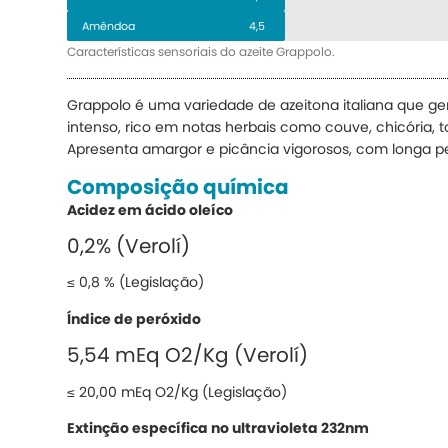
Amêndoa
4,5
Características sensoriais do azeite Grappolo.
Grappolo é uma variedade de azeitona italiana que ge
intenso, rico em notas
herbais como couve, chicória,
Apresenta
amargor e picância vigorosos, com longa
p
Composição química
Acidez em ácido oleíco
0,2% (Verolí)
≤ 0,8 % (Legislação)
Índice de peróxido
5,54 mEq O2/Kg (Verolí)
≤ 20,00 mEq O2/Kg (Legislação)
Extinção específica no ultravioleta 232nm